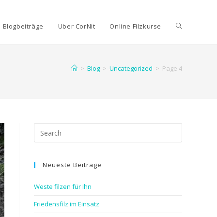
e Blogbeiträge
Über CorNit
Online Filzkurse
>
Blog
>
Uncategorized
>
Page 4
Neueste Beiträge
Weste filzen für Ihn
Friedensfilz im Einsatz