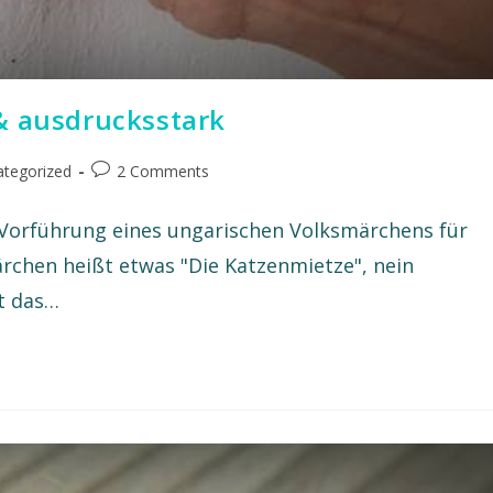
& ausdrucksstark
tegorized
2 Comments
e Vorführung eines ungarischen Volksmärchens für
Märchen heißt etwas "Die Katzenmietze", nein
st das…