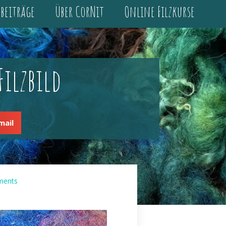
gbeiträge
Über CorNit
Online Filzkurse
ilzbild
mail
ments