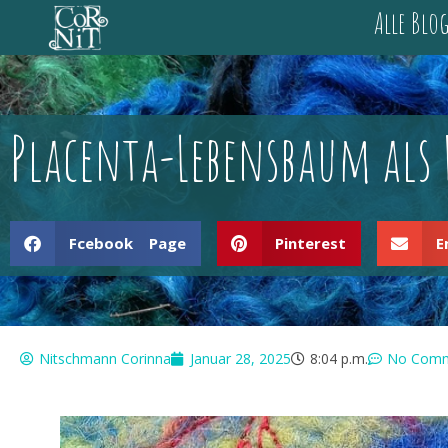
Alle Blo
Placenta-Lebensbaum als F
Fcebook Page
Pinterest
E
Nitschmann Corinna
Januar 28, 2025
8:04 p.m.
No Com