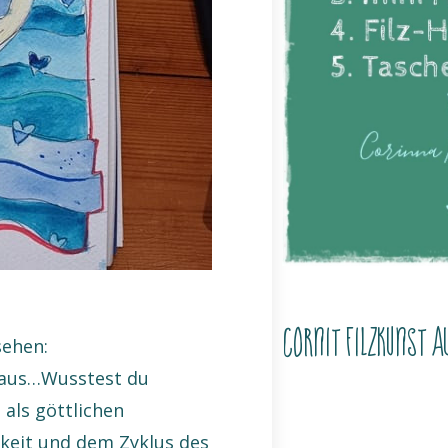
CorNit Filzkunst A
sehen:
o aus…Wusstest du
 als göttlichen
keit und dem Zyklus des