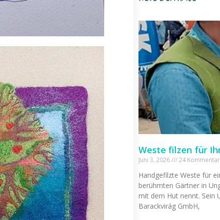
Weste filzen für Ih
Juni 3, 2026
24 Kommentar
Handgefilzte Weste für ei
berühmten Gärtner in Ung
mit dem Hut nennt. Sein
Barackvirág GmbH,