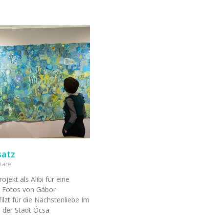
satz
tare
jekt als Alibi für eine
t Fotos von Gábor
lzt für die Nächstenliebe Im
 der Stadt Ócsa