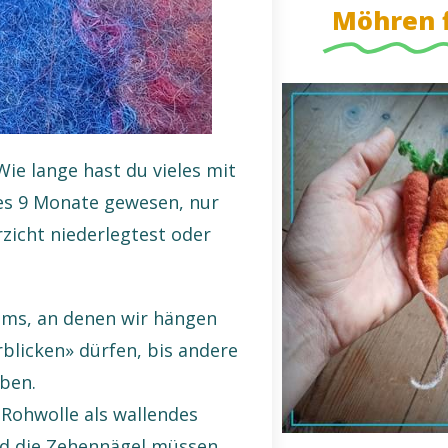
Möhren f
Wie lange hast du vieles mit
 es 9 Monate gewesen, nur
rzicht niederlegtest oder
sums, an denen wir hängen
blicken» dürfen, bis andere
ben.
 Rohwolle als wallendes
und die Zehennägel müssen