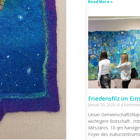
Read More »
Friedensfilz im Ein
Januar 29, 2025
4 Kommen
Unser Gemeinschaftsfilzpro
wichtigere Botschaft…mi
Mészáros. 10 qm handgefi
Foyer des Kulturzentrums