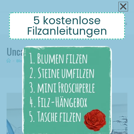
5 kostenlose
Menu
Filzanleitungen
Uncategorized
>
Blog
>
Uncategorized