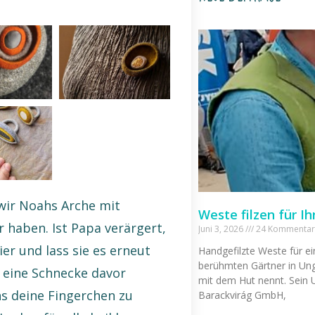
wir Noahs Arche mit
Weste filzen für Ih
haben. Ist Papa verärgert,
Juni 3, 2026
24 Kommentar
er und lass sie es erneut
Handgefilzte Weste für ei
berühmten Gärtner in Ung
l eine Schnecke davor
mit dem Hut nennt. Sein
s deine Fingerchen zu
Barackvirág GmbH,