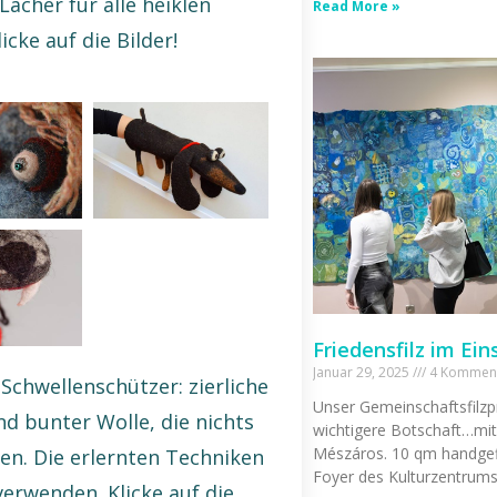
acher für alle heiklen
Read More »
icke auf die Bilder!
Friedensfilz im Ein
Januar 29, 2025
4 Kommen
r Schwellenschützer: zierliche
Unser Gemeinschaftsfilzpro
d bunter Wolle, die nichts
wichtigere Botschaft…mi
Mészáros. 10 qm handgefi
sen. Die erlernten Techniken
Foyer des Kulturzentrums
verwenden. Klicke auf die