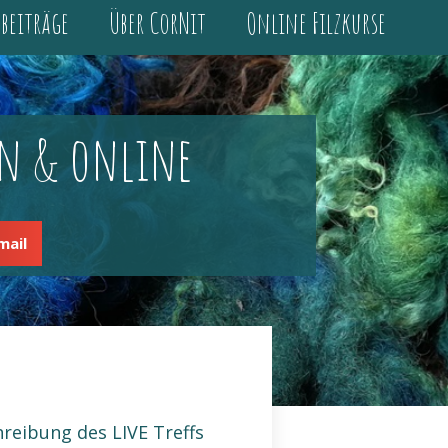
gbeiträge
Über CorNit
Online Filzkurse
rn & online
mail
reibung des LIVE Treffs