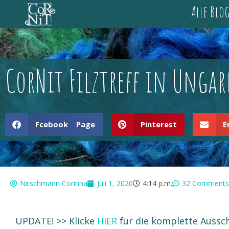
Alle Blo
CorNit Filztreff in Unga
Fcebook Page
Pinterest
E
Nitschmann Corinna
Juli 1, 2020
4:14 p.m.
32 Comments
UPDATE! >> Klicke
HIER
für die komplette Aussch