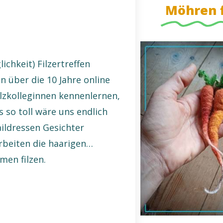
Möhren f
ichkeit) Filzertreffen
 über die 10 Jahre online
Filzkolleginnen kennenlernen,
 so toll wäre uns endlich
aildressen Gesichter
arbeiten die haarigen…
en filzen.