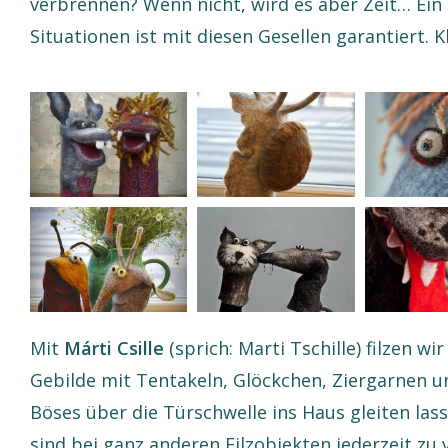
verbrennen? Wenn nicht, wird es aber Zeit… Ein L
Situationen ist mit diesen Gesellen garantiert. Kl
Mit
Márti Csille
(sprich: Marti Tschille) filzen wi
Gebilde mit Tentakeln, Glöckchen, Ziergarnen un
Böses über die Türschwelle ins Haus gleiten las
sind bei ganz anderen Filzobjekten jederzeit zu 