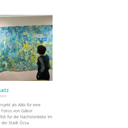
satz
tare
jekt als Alibi für eine
t Fotos von Gábor
lzt für die Nächstenliebe Im
 der Stadt Ócsa