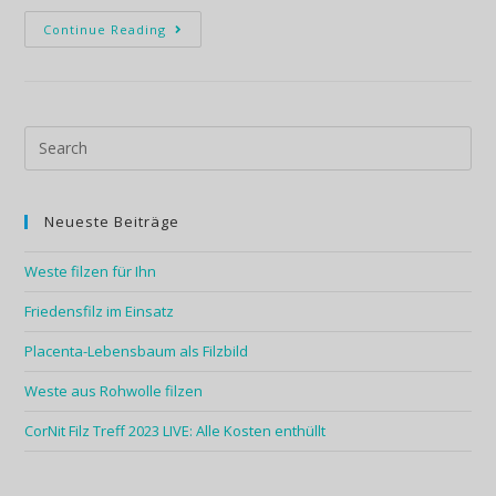
e
:
Continue Reading
Neueste Beiträge
Weste filzen für Ihn
Friedensfilz im Einsatz
Placenta-Lebensbaum als Filzbild
Weste aus Rohwolle filzen
CorNit Filz Treff 2023 LIVE: Alle Kosten enthüllt