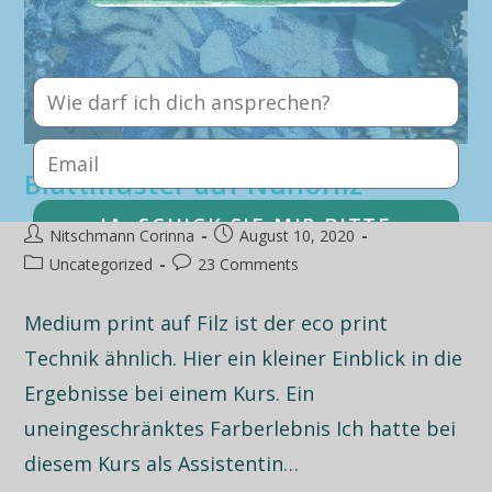
Blattmuster auf Nunofilz
JA, SCHICK SIE MIR BITTE
Nitschmann Corinna
August 10, 2020
A
Uncategorized
23 Comments
l
t
Medium print auf Filz ist der eco print
e
Technik ähnlich. Hier ein kleiner Einblick in die
r
n
Ergebnisse bei einem Kurs. Ein
a
t
uneingeschränktes Farberlebnis Ich hatte bei
i
diesem Kurs als Assistentin…
v