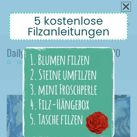
5 kostenlose
Menu
Filzanleitungen
Daily Archives: August 10, 2020
>
2020
>
August
>
10